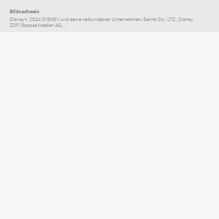
Bildnachweis
Disney+, 2024 DISNEY und seine verbundenen Unternehmen, Sanrio Co., LTD., Disney,
ZDF/Scopas Medien AG, ...
Elternratgeber für
TV, Streaming & YouTube