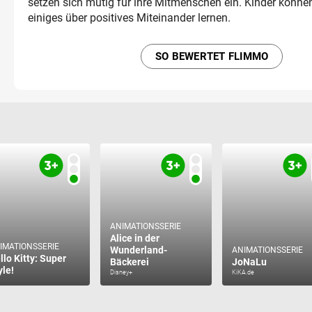
setzen sich mutig für ihre Mitmenschen ein. Kinder könne
einiges über positives Miteinander lernen.
SO BEWERTET FLIMMO
ANIMATIONSSERIE
Alice in der
IMATIONSSERIE
Wunderland-
ANIMATIONSSERIE
llo Kitty: Super
Bäckerei
JoNaLu
yle!
Disney+
KiKA.de