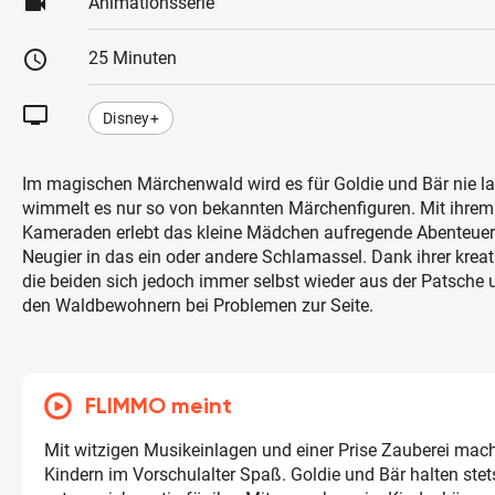
videocam
Animationsserie
schedule
25 Minuten
tv
Disney+
Im magischen Märchenwald wird es für Goldie und Bär nie la
wimmelt es nur so von bekannten Märchenfiguren. Mit ihrem
Kameraden erlebt das kleine Mädchen aufregende Abenteuer
Neugier in das ein oder andere Schlamassel. Dank ihrer kreati
die beiden sich jedoch immer selbst wieder aus der Patsche
den Waldbewohnern bei Problemen zur Seite.
FLIMMO meint
Mit witzigen Musikeinlagen und einer Prise Zauberei mach
Kindern im Vorschulalter Spaß. Goldie und Bär halten s