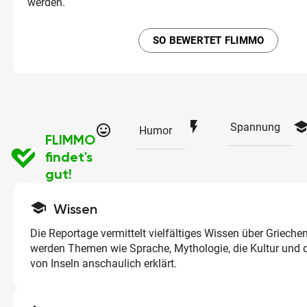
werden.
SO BEWERTET FLIMMO
flash_on
schoo
Spannung
tag_faces
Humor
FLIMMO
findet's
gut!
school
Wissen
Die Reportage vermittelt vielfältiges Wissen über Grieche
werden Themen wie Sprache, Mythologie, die Kultur und 
von Inseln anschaulich erklärt.