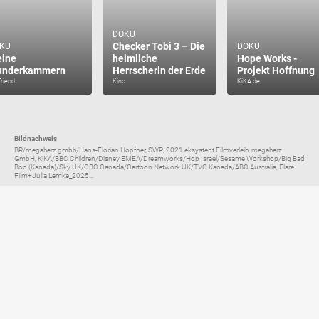
DOKU
Checker Tobi 3 – Die
KU
DOKU
ine
heimliche
Hope Works -
nderkammern
Herrscherin der Erde
Projekt Hoffnung
friend
Kino
KiKA.de
Bildnachweis
BR/megaherz gmbh/Hans-Florian Hopfner, SWR, 2021 eksystent Filmverleih, megaherz
GmbH, KiKA/BBC Children/Disney EMEA/Dreamworks/Hop Israel/Sesame Workshop/Big Bad
Boo (Kanada)/Sky UK/CBC Canada/Cartoon Network UK/TVO Kanada/ABC Australia, Flare
Film+Julia Lemke_2025...