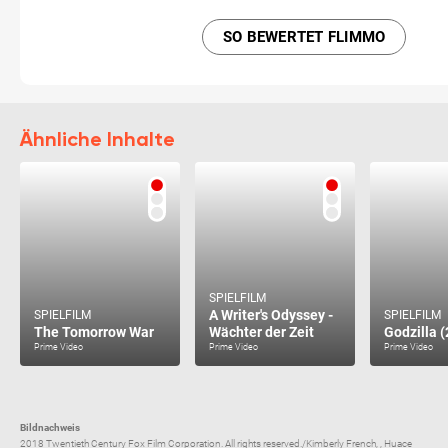
SO BEWERTET FLIMMO
Ähnliche Inhalte
SPIELFILM
A Writer's Odyssey -
SPIELFILM
SPIELFILM
The Tomorrow War
Wächter der Zeit
Godzilla 
Prime Video
Prime Video
Prime Video
Bildnachweis
2018 Twentieth Century Fox Film Corporation. All rights reserved./Kimberly French, , Huace