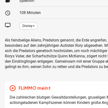
videocam
Spielfilm
schedule
108 Minuten
tv
Disney+
Als feindselige Aliens, Predators genannt, die Erde angreifen
besonders auf den zehnjährigen Autisten Rory abgesehen. Mi
sich die Predators genetisch hochrüsten, um noch mächtiger
Rorys Vater, der Scharfschütze Quinn McKenna, zögert nicht l
den Eindringlingen entgegen. Gemeinsam mit einer Gruppe e
gelingt es ihm, seinen Sohn zu retten und die Predators zu b
FLIMMO meint
Die zahlreichen blutigen Gewaltdarstellungen, gruseligen
actiongeladenen Kampfszenen können Kindern große An