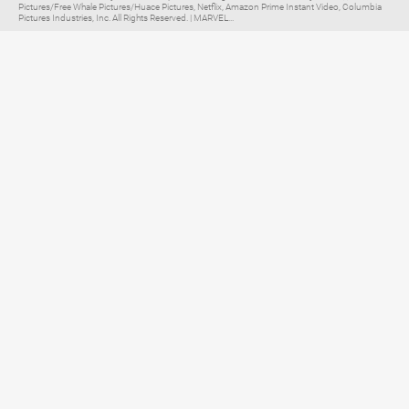
Pictures/Free Whale Pictures/Huace Pictures, Netflix, Amazon Prime Instant Video, Columbia
Pictures Industries, Inc. All Rights Reserved. | MARVEL...
Elternratgeber für
TV, Streaming & YouTube