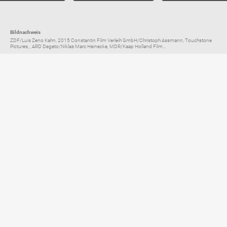
Bildnachweis
ZDF/Luis Zeno Kahn, 2015 Constantin Film Verleih GmbH/Christoph Assmann, Touchstone
Pictures, , ARD Degeto/Niklas Marc Heinecke, MDR/Kaap Holland Film...