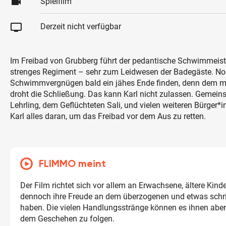
videocam
Spielfilm
tv
Derzeit nicht verfügbar
Im Freibad von Grubberg führt der pedantische Schwimmeiste
strenges Regiment – sehr zum Leidwesen der Badegäste. No
Schwimmvergnügen bald ein jähes Ende finden, denn dem m
droht die Schließung. Das kann Karl nicht zulassen. Gemei
Lehrling, dem Geflüchteten Sali, und vielen weiteren Bürger*i
Karl alles daran, um das Freibad vor dem Aus zu retten.
FLIMMO meint
Der Film richtet sich vor allem an Erwachsene, ältere Kind
dennoch ihre Freude an dem überzogenen und etwas schr
haben. Die vielen Handlungsstränge können es ihnen aber
dem Geschehen zu folgen.