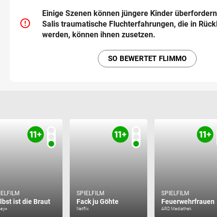
Einige Szenen können jüngere Kinder überforder
error_outline
Salis traumatische Fluchterfahrungen, die in Rüc
werden, können ihnen zusetzen.
SO BEWERTET FLIMMO
IELFILM
SPIELFILM
SPIELFILM
lbst ist die Braut
Fack ju Göhte
Feuerwehrfrauen
ney+
Netflix
ARD Mediathek