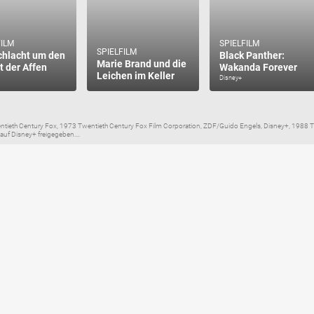
FILM
SPIELFILM
SPIELFILM
chlacht um den
Black Panther:
Marie Brand und die
t der Affen
Wakanda Forever
Leichen im Keller
Disney+
entieth Century Fox, 1973 Twentieth Century Fox Film Corporation, ZDF/Guido Engels, Disney+, 1988 Twe
uf Disney+ freigegeben....