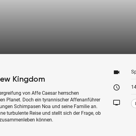
videocam
Sp
 New Kingdom
schedule
1
ergreifung von Affe Caesar herrschen
en Planet. Doch ein tyrannischer Affenanführer
tv
n jungen Schimpasen Noa und seine Familie an.
ne turbulente Reise und stellt sich der Frage, ob
n zusammenleben können.