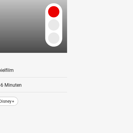
ielfilm
46 Minuten
Disney+