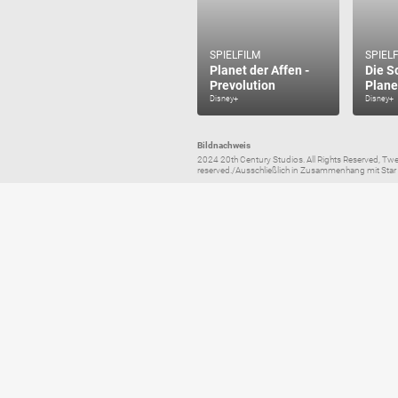
SPIELFILM
SPIEL
Planet der Affen -
Die S
Prevolution
Plane
Disney+
Disney+
Bildnachweis
2024 20th Century Studios. All Rights Reserved, Tw
reserved./Ausschließlich in Zusammenhang mit Star a