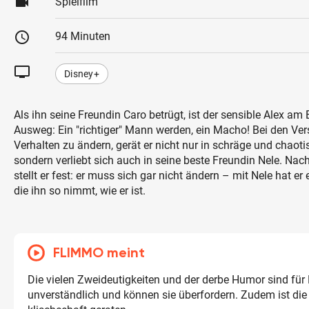
videocam
Spielfilm
schedule
94 Minuten
tv
Disney+
Als ihn seine Freundin Caro betrügt, ist der sensible Alex am 
Ausweg: Ein "richtiger" Mann werden, ein Macho! Bei den V
Verhalten zu ändern, gerät er nicht nur in schräge und chaoti
sondern verliebt sich auch in seine beste Freundin Nele. Na
stellt er fest: er muss sich gar nicht ändern – mit Nele hat er
die ihn so nimmt, wie er ist.
FLIMMO meint
Die vielen Zweideutigkeiten und der derbe Humor sind für
unverständlich und können sie überfordern. Zudem ist di