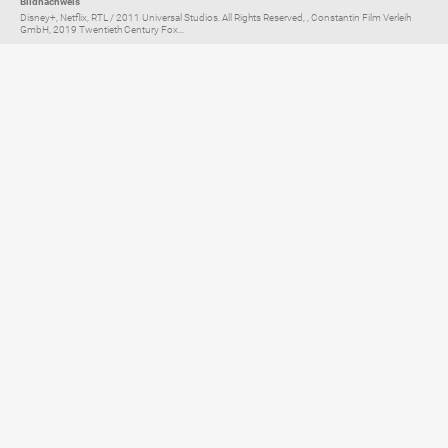
Bildnachweis
Disney+, Netflix, RTL / 2011 Universal Studios. All Rights Reserved, , Constantin Film Verleih
GmbH, 2019 Twentieth Century Fox...
Elternratgeber für
TV, Streaming & YouTube