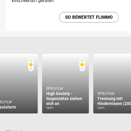
klischeehaft geraten.
SO BEWERTET FLIMMO
SPIELFILM
High Society -
SPIELFILM
Gegensätze ziehen
Trennung mit
IELFILM
sich an
Hindernissen (20
autalarm
Netflix
Netflix