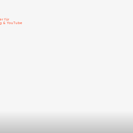
er für
ng & YouTube