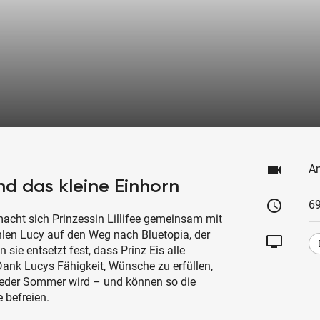
videocam
An
 und das kleine Einhorn
schedule
69
acht sich Prinzessin Lillifee gemeinsam mit
len Lucy auf den Weg nach Bluetopia, der
tv
 sie entsetzt fest, dass Prinz Eis alle
ank Lucys Fähigkeit, Wünsche zu erfüllen,
ieder Sommer wird – und können so die
 befreien.