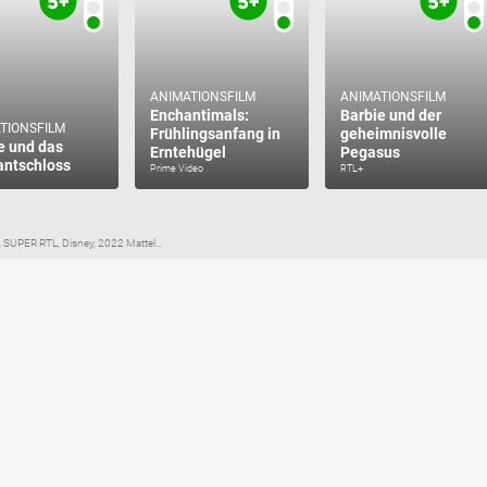
ANIMATIONSFILM
ANIMATIONSFILM
Enchantimals:
Barbie und der
TIONSFILM
Frühlingsanfang in
geheimnisvolle
e und das
Erntehügel
Pegasus
ntschloss
Prime Video
RTL+
, SUPER RTL, Disney, 2022 Mattel...