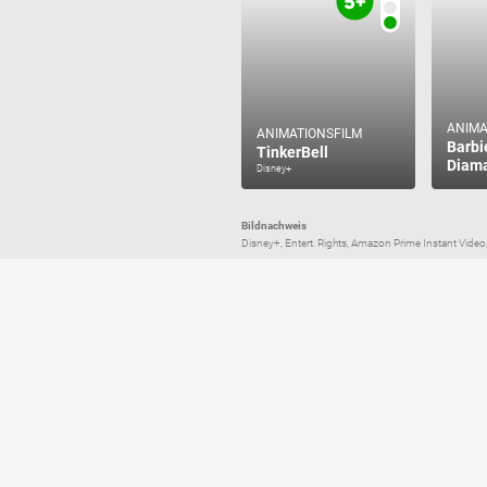
ANIMA
ANIMATIONSFILM
Barbi
TinkerBell
Diama
Disney+
Bildnachweis
Disney+, Entert. Rights, Amazon Prime Instant Video