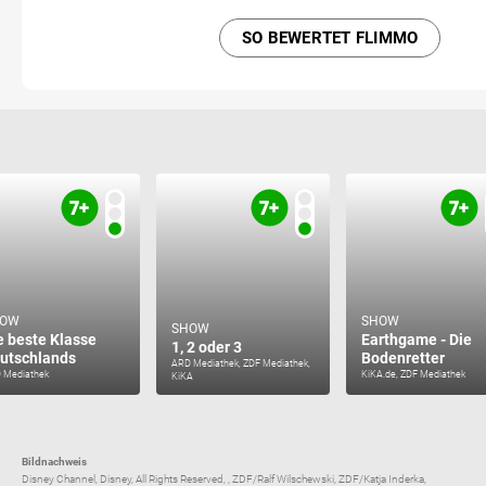
SO BEWERTET FLIMMO
HOW
SHOW
SHOW
e beste Klasse
Earthgame - Die
1, 2 oder 3
utschlands
Bodenretter
ARD Mediathek, ZDF Mediathek,
 Mediathek
KiKA.de, ZDF Mediathek
KiKA
Bildnachweis
Disney Channel, Disney, All Rights Reserved, , ZDF/Ralf Wilschewski, ZDF/Katja Inderka,