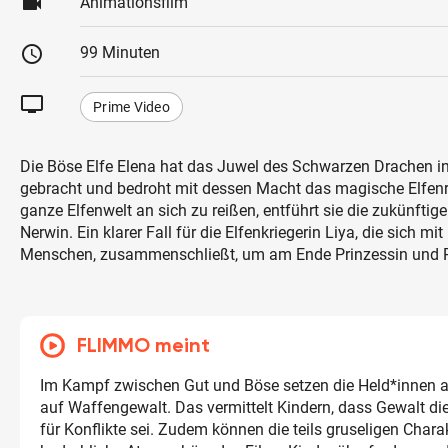
videocam
Animationsfilm
schedule
99 Minuten
tv
Prime Video
Die Böse Elfe Elena hat das Juwel des Schwarzen Drachen in
gebracht und bedroht mit dessen Macht das magische Elfenre
ganze Elfenwelt an sich zu reißen, entführt sie die zukünftig
Nerwin. Ein klarer Fall für die Elfenkriegerin Liya, die sich m
Menschen, zusammenschließt, um am Ende Prinzessin und Re
FLIMMO meint
Im Kampf zwischen Gut und Böse setzen die Held*innen a
auf Waffengewalt. Das vermittelt Kindern, dass Gewalt di
für Konflikte sei. Zudem können die teils gruseligen Chara