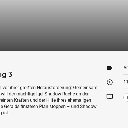
videocam
An
og 3
schedule
1
en vor ihrer größten Herausforderung: Gemeinsam
 will der mächtige Igel Shadow Rache an der
tv
inten Kräften und der Hilfe ihres ehemaligen
sie Geralds finsteren Plan stoppen – und Shadow
 ist.