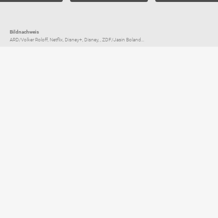
Bildnachweis
ARD/Volker Roloff, Netflix, Disney+, Disney, , ZDF/Jasin Boland...