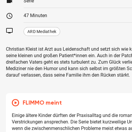
videocam
Serie
schedule
47 Minuten
tv
ARD Mediathek
Christian Kleist ist Arzt aus Leidenschaft und setzt sich wie k
seine kleinen und großen Patient*innen ein. Auch in der Pat
dreifachen Vaters geht es stets turbulent zu. Zum Glück verli
Mediziner nie den Humor und kann sich selbst im größten 
darauf verlassen, dass seine Familie ihm den Rücken stärkt.
FLIMMO meint
Einige ältere Kinder dürften der Praxisalltag und die roma
Verstrickungen ansprechen. Die Serie bietet kurzweilige U
wenn die zwischenmenschlichen Probleme meist etwas au