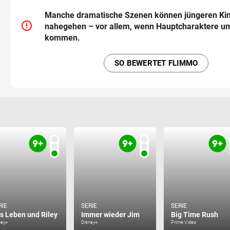
Manche dramatische Szenen können jüngeren Kin
error_outline
nahegehen – vor allem, wenn Hauptcharaktere u
kommen.
SO BEWERTET FLIMMO
RIE
SERIE
SERIE
s Leben und Riley
Immer wieder Jim
Big Time Rush
ney+
Disney+
Prime Video