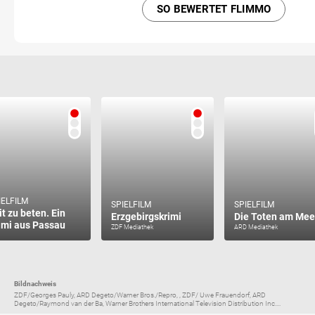
SO BEWERTET FLIMMO
IELFILM
SPIELFILM
SPIELFILM
it zu beten. Ein
Erzgebirgskrimi
Die Toten am Mee
imi aus Passau
ZDF Mediathek
ARD Mediathek
Bildnachweis
ZDF/Georges Pauly, ARD Degeto/Warner Bros./Repro, , ZDF/ Uwe Frauendorf, ARD
Degeto/Raymond van der Ba, Warner Brothers International Television Distribution Inc....