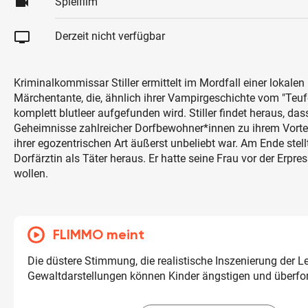
videocam
Spielfilm
tv
Derzeit nicht verfügbar
Kriminalkommissar Stiller ermittelt im Mordfall einer lokalen 
Märchentante, die, ähnlich ihrer Vampirgeschichte vom "Teuf
komplett blutleer aufgefunden wird. Stiller findet heraus, das
Geheimnisse zahlreicher Dorfbewohner*innen zu ihrem Vortei
ihrer egozentrischen Art äußerst unbeliebt war. Am Ende stell
Dorfärztin als Täter heraus. Er hatte seine Frau vor der Erpre
wollen.
FLIMMO meint
Die düstere Stimmung, die realistische Inszenierung der L
Gewaltdarstellungen können Kinder ängstigen und überfor