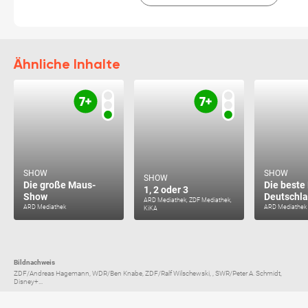
Ähnliche Inhalte
SHOW
SHOW
SHOW
Die große Maus-
Die beste
1, 2 oder 3
Show
Deutschl
ARD Mediathek, ZDF Mediathek,
ARD Mediathek
ARD Mediathek
KiKA
Bildnachweis
ZDF/Andreas Hagemann, WDR/Ben Knabe, ZDF/Ralf Wilschewski, , SWR/Peter A. Schmidt,
Disney+...