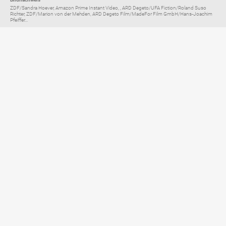
ZDF/Sandra Hoever, Amazon Prime Instant Video, , ARD Degeto/UFA Fiction/Roland Suso
Richter, ZDF/Marion von der Mehden, ARD Degeto Film/MadeFor Film GmbH/Hans-Joachim
Pfeiffer...
Elternratgeber für
TV, Streaming & YouTube