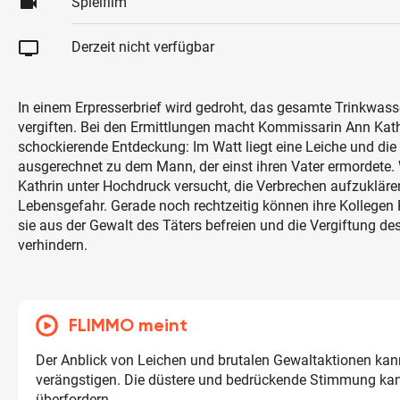
videocam
Spielfilm
tv
Derzeit nicht verfügbar
In einem Erpresserbrief wird gedroht, das gesamte Trinkwasse
vergiften. Bei den Ermittlungen macht Kommissarin Ann Kath
schockierende Entdeckung: Im Watt liegt eine Leiche und die 
ausgerechnet zu dem Mann, der einst ihren Vater ermordete
Kathrin unter Hochdruck versucht, die Verbrechen aufzuklären,
Lebensgefahr. Gerade noch rechtzeitig können ihre Kollegen
sie aus der Gewalt des Täters befreien und die Vergiftung de
verhindern.
FLIMMO meint
Der Anblick von Leichen und brutalen Gewaltaktionen kan
verängstigen. Die düstere und bedrückende Stimmung ka
überfordern.