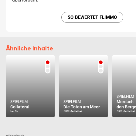
SO BEWERTET FLIMMO
Ähnliche Inhalte
SPIELFILM
Mordach -
SPIELFILM
SPIELFILM
Collateral
Die Toten am Meer
den Berg
Netflix
ARD Mediathek
ARD Mediathek
Bildnachweis