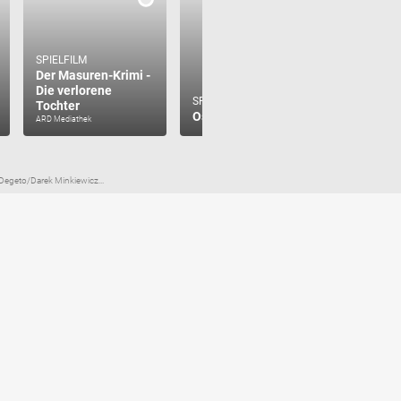
SPIELFILM
SPIELFILM
Der Masuren-Krimi -
Erzgebirg
Die verlorene
Der Tote
SPIELFILM
Tochter
Ostfriesensünde
Burggra
ARD Mediathek
Degeto/Darek Minkiewicz...