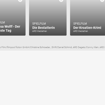
FILM
SPIELFILM
SPIELFILM
sa Wolff - Der
Die Bestatterin
Der Kroatien-Krimi
ste Tag
ARD Mediathek
ARD Mediathek
 Film/filmpool fiction GmbH/Christine Schroeder, , SWR/Daniel Schmid, ARD Degeto/Conny Klein, ARD 