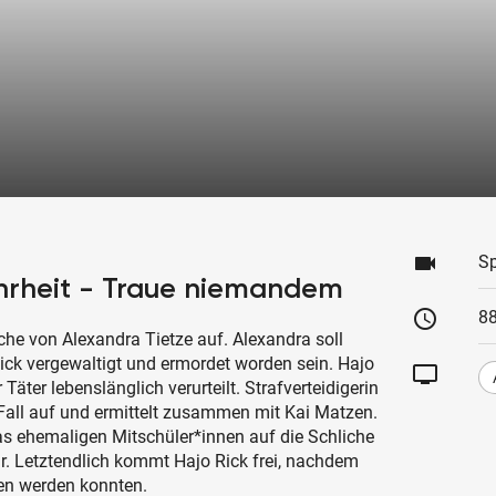
videocam
Sp
rheit - Traue niemandem
schedule
88
che von Alexandra Tietze auf. Alexandra soll
ick vergewaltigt und ermordet worden sein. Hajo
tv
äter lebenslänglich verurteilt. Strafverteidigerin
Fall auf und ermittelt zusammen mit Kai Matzen.
as ehemaligen Mitschüler*innen auf die Schliche
hr. Letztendlich kommt Hajo Rick frei, nachdem
ten werden konnten.