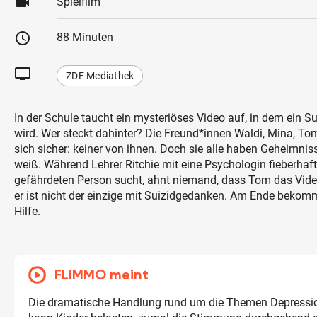
videocam
Spielfilm
schedule
88 Minuten
tv
ZDF Mediathek
In der Schule taucht ein mysteriöses Video auf, in dem ein S
wird. Wer steckt dahinter? Die Freund*innen Waldi, Mina, To
sich sicher: keiner von ihnen. Doch sie alle haben Geheimnis
weiß. Während Lehrer Ritchie mit eine Psychologin fieberhaf
gefährdeten Person sucht, ahnt niemand, dass Tom das Video 
er ist nicht der einzige mit Suizidgedanken. Am Ende bekomm
Hilfe.
FLIMMO meint
Die dramatische Handlung rund um die Themen Depressio