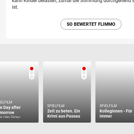
kann Kinder belasten, zumal die Stimmung durchgehend 
ist.
SO BEWERTET FLIMMO
IELFILM
SPIELFILM
SPIELFILM
e Day after
Zeit zu beten. Ein
Kolleginnen - Für
morrow
Krimi aus Passau
immer
e Video, Disney+