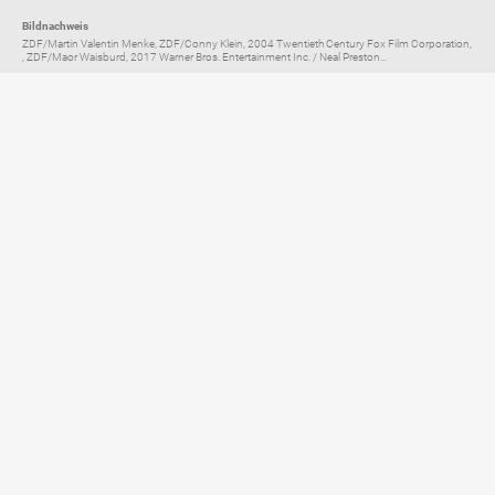
Bildnachweis
ZDF/Martin Valentin Menke, ZDF/Conny Klein, 2004 Twentieth Century Fox Film Corporation,
, ZDF/Maor Waisburd, 2017 Warner Bros. Entertainment Inc. / Neal Preston...
Elternratgeber für
TV, Streaming & YouTube