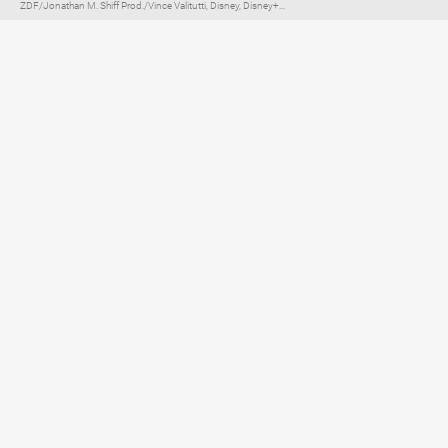
ZDF/Jonathan M. Shiff Prod./Vince Valitutti, Disney, Disney+...
Elternratgeber für
TV, Streaming & YouTube
Impressum
Datenschutzerklärung
Netiquette
Über FLIMMO