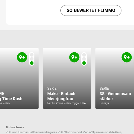
SO BEWERTET FLIMMO
SERIE
SERIE
Mako - Einfach
3S - Gemeinsam
RIE
g Time Rush
Meerjungfrau
stärker
me Video
Netflix, Prime Video, toggo, KiKA
Disney+
Bildnachweis
ZDF und Emmanuel Cienmandragoras, ZDF/Cottonwood Media/Opéra national de Paris, ,