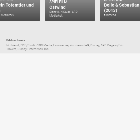
SPIELFILM
in Totemtier und
Belle & Sebastian
Ostwind
h
(2013)
Disney+, KiKA.de, ARD
 Mediathek
filmfriend
Mediathek
Bildnachweis
filmfriend, ZDF/Studio 100 Media, Honorarfrei, kinofreund eG, Disney, ARD Degeto/Eric
Travers, Disney Enterprises, Inc....