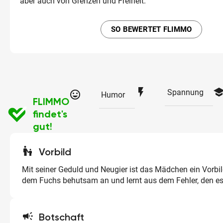
aber auch von Grenzen und Freiheit.
SO BEWERTET FLIMMO
flash_on
schoo
Spannung
tag_faces
Humor
FLIMMO
findet's
gut!
escalator_warning
Vorbild
Mit seiner Geduld und Neugier ist das Mädchen ein Vorbil
dem Fuchs behutsam an und lernt aus dem Fehler, den es
campaign
Botschaft