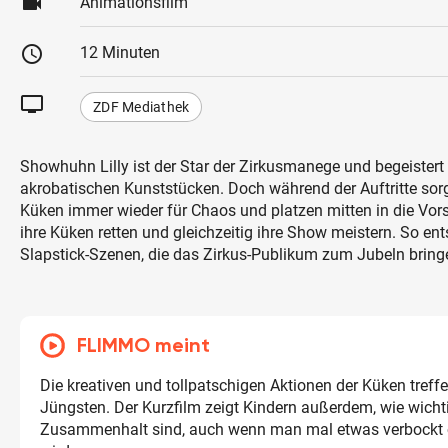
videocam
Animationsfilm
schedule
12 Minuten
tv
ZDF Mediathek
Showhuhn Lilly ist der Star der Zirkusmanege und begeistert 
akrobatischen Kunststücken. Doch während der Auftritte sorge
Küken immer wieder für Chaos und platzen mitten in die Vors
ihre Küken retten und gleichzeitig ihre Show meistern. So ent
Slapstick-Szenen, die das Zirkus-Publikum zum Jubeln bring
FLIMMO meint
Die kreativen und tollpatschigen Aktionen der Küken tref
Jüngsten. Der Kurzfilm zeigt Kindern außerdem, wie wicht
Zusammenhalt sind, auch wenn man mal etwas verbockt o