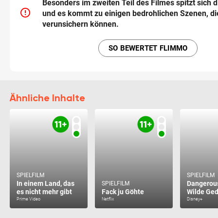
Besonders im zweiten Teil des Filmes spitzt sich d
error_outline
und es kommt zu einigen bedrohlichen Szenen, di
verunsichern können.
SO BEWERTET FLIMMO
Ähnliche Inhalte
SPIELFILM
SPIELFILM
In einem Land, das
Dangerous
SPIELFILM
es nicht mehr gibt
Fack ju Göhte
Wilde Ge
Prime Video
Netflix
Disney+