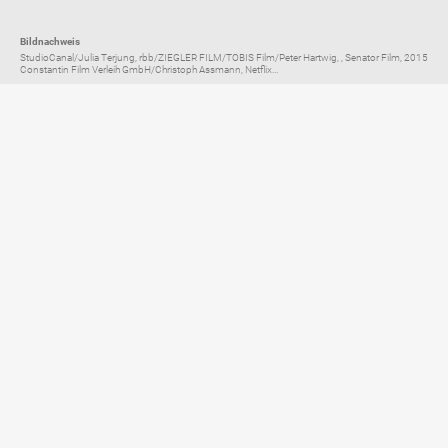
Bildnachweis
StudioCanal/Julia Terjung, rbb/ZIEGLER FILM/TOBIS Film/Peter Hartwig, , Senator Film, 2015
Constantin Film Verleih GmbH/Christoph Assmann, Netflix...
Elternratgeber für