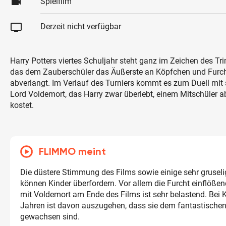
videocam
Spielfilm
tv
Derzeit nicht verfügbar
Harry Potters viertes Schuljahr steht ganz im Zeichen des Tr
das dem Zauberschüler das Äußerste an Köpfchen und Furch
abverlangt. Im Verlauf des Turniers kommt es zum Duell mit
Lord Voldemort, das Harry zwar überlebt, einem Mitschüler 
kostet.
FLIMMO meint
Die düstere Stimmung des Films sowie einige sehr grusel
können Kinder überfordern. Vor allem die Furcht einflöß
mit Voldemort am Ende des Films ist sehr belastend. Bei 
Jahren ist davon auszugehen, dass sie dem fantastische
gewachsen sind.