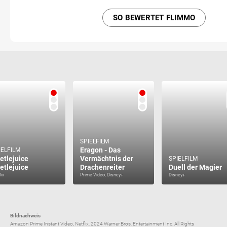
SO BEWERTET FLIMMO
SPIELFILM
Eragon - Das
IELFILM
etlejuice
Vermächtnis der
SPIELFILM
etlejuice
Drachenreiter
Duell der Magier
lix
Prime Video, Disney+
Disney+
Bildnachweis
Amazon Prime Instant Video, Netflix, 2024 Warner Bros. Entertainment Inc. All Rights