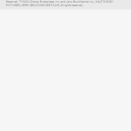
Reserved., TVNOW, Disney Enterprises, Inc. and Jerry Bruckheimer Inc., WALT DISNEY
PICTURES/JERRY BRUCKHEIMER FILMS. All rights reserved....
Elternratgeber für
TV, Streaming & YouTube