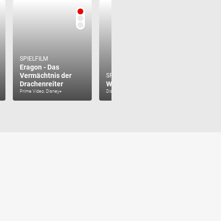
SPIELFILM
Eragon - Das
Vermächtnis der
SPIELFILM
SPIELFILM
Drachenreiter
Willow (1988)
Hancock
Prime Video, Disney+
Disney+
Kabel Eins