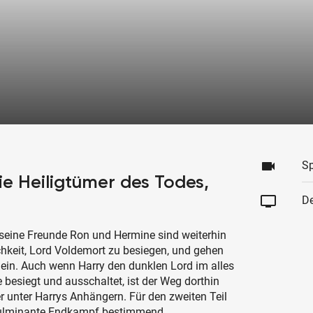
videocam
Sp
ie Heiligtümer des Todes,
tv
De
 seine Freunde Ron und Hermine sind weiterhin
hkeit, Lord Voldemort zu besiegen, und gehen
 ein. Auch wenn Harry den dunklen Lord im alles
esiegt und ausschaltet, ist der Weg dorthin
er unter Harrys Anhängern. Für den zweiten Teil
r fulminante Endkampf bestimmend.