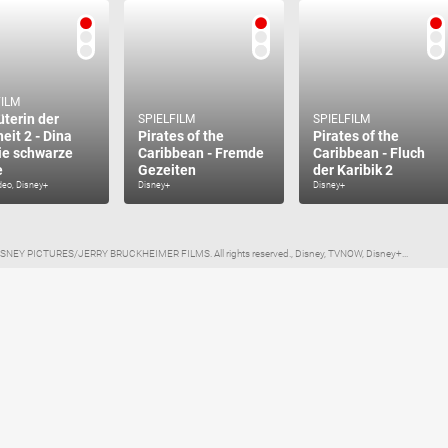
FILM
üterin der
SPIELFILM
SPIELFILM
eit 2 - Dina
Pirates of the
Pirates of the
ie schwarze
Caribbean - Fremde
Caribbean - Fluch
e
Gezeiten
der Karibik 2
deo, Disney+
Disney+
Disney+
 DISNEY PICTURES/JERRY BRUCKHEIMER FILMS. All rights reserved., Disney, TVNOW, Disney+...