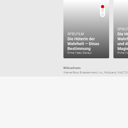
SPIEL
Die H
SPIELFILM
Die Hüterin der
Wahrh
Wahrheit — Dinas
und d
Bestimmung
Magi
Prime Video, Disney+
Prime Vi
Bildnachweis
Warner Bros. Entertainment, Inc., Polyband, WALT