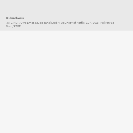
Bildnachweis
, RTL, NDR/Uwe Ernst, Studiocanal GmbH, Courtesy of Netflix, ZDF/2021 Folivari/So-
Nord/RTBF...