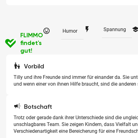
flash_on
schoo
Spannung
tag_faces
Humor
FLIMMO
findet's
gut!
escalator_warning
Vorbild
Tilly und ihre Freunde sind immer für einander da. Sie unt
und wenn einer von ihnen Hilfe braucht, sind die anderen s
campaign
Botschaft
Trotz oder gerade dank ihrer Unterschiede sind die ungle
unschlagbares Team. Sie zeigen Kindern, dass Vielfalt u
Verschiedenartigkeit eine Bereicherung für eine Freundsch