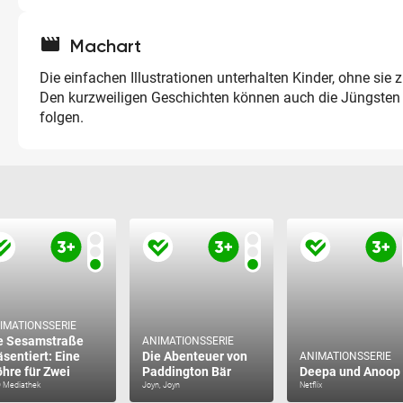
movie
Machart
Die einfachen Illustrationen unterhalten Kinder, ohne sie 
Den kurzweiligen Geschichten können auch die Jüngsten
folgen.
IMATIONSSERIE
e Sesamstraße
ANIMATIONSSERIE
äsentiert: Eine
Die Abenteuer von
ANIMATIONSSERIE
hre für Zwei
Paddington Bär
Deepa und Anoop
 Mediathek
Joyn, Joyn
Netflix