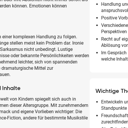
Handlung un
 werden können. Emotionen können
anspruchsvol
Positive Vorb
Verschiedene
Perspektive
ch einer komplexen Handlung zu folgen.
Recht auf e
nge stellen meist kein Problem dar. Ironie
Ablösung von
 Sarkasmus nicht unbedingt. Lustige
Im Gespräch
nisse oder bekannte Persönlichkeiten werden
welche Inhal
unehmend leichter, sich von spannenden
ie dramaturgische Mittel zur
auen.
 Inhalte
Wichtige T
elt von Kindern spiegelt sich auch in
Entwickeln un
emen dieser Altersgruppe. Mit zunehmendem
Standpunkte
hmack und eigene Vorlieben wichtiger: Die
Freundschaft
ence-Fiction, andere für bestimmte Musikstile
zurechtfinden