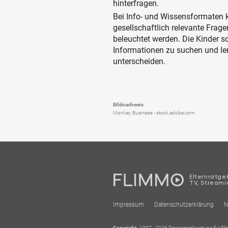
hinterfragen.
Bei Info- und Wissensformaten
gesellschaftlich relevante Frag
beleuchtet werden. Die Kinder s
Informationen zu suchen und le
unterscheiden.
Bildnachweis
Monkey Business - stock.adobe.com
Elternratgeb
TV, Streami
Impressum
Datenschutzerklärung
N
Copyright
1997 - 2026 Programmberatung für Elter