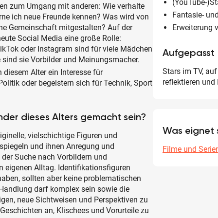
(YouTube-)St
agen zum Umgang mit anderen: Wie verhalte
Fantasie- und
erne ich neue Freunde kennen? Was wird von
ine Gemeinschaft mitgestalten? Auf der
Erweiterung 
heute Social Media eine große Rolle:
ikTok oder Instagram sind für viele Mädchen
Aufgepasst
 sind sie Vorbilder und Meinungsmacher.
Stars im TV, auf
diesem Alter ein Interesse für
reflektieren und
olitik oder begeistern sich für Technik, Sport
Kinder dieses Alters gemacht sein?
Was eignet 
iginelle, vielschichtige Figuren und
n spiegeln und ihnen Anregung und
Filme und Serien
uf der Suche nach Vorbildern und
igenen Alltag. Identifikationsfiguren
aben, sollten aber keine problematischen
 Handlung darf komplex sein sowie die
igen, neue Sichtweisen und Perspektiven zu
 Geschichten an, Klischees und Vorurteile zu