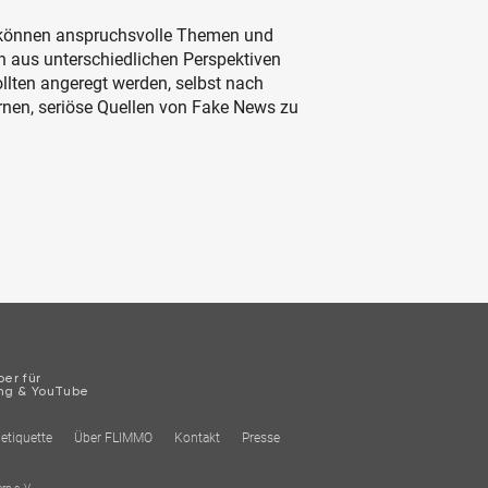
 können anspruchsvolle Themen und
en aus unterschiedlichen Perspektiven
ollten angeregt werden, selbst nach
rnen, seriöse Quellen von Fake News zu
er für
ng & YouTube
etiquette
Über FLIMMO
Kontakt
Presse
n e. V.