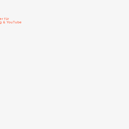
er für
ng & YouTube