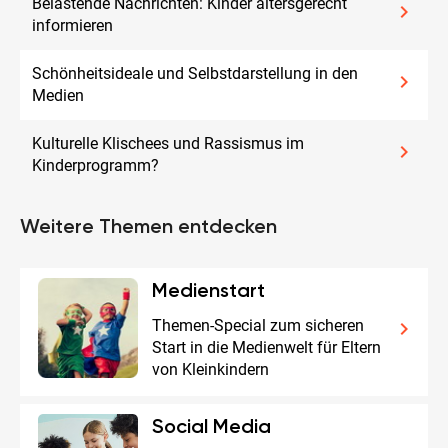
Belastende Nachrichten: Kinder altersgerecht
keyboard_arrow_right
informieren
Schönheitsideale und Selbstdarstellung in den
keyboard_arrow_right
Medien
Kulturelle Klischees und Rassismus im
keyboard_arrow_right
Kinderprogramm?
Weitere Themen entdecken
Medienstart
Themen-Special zum sicheren
keyboard_arrow_right
Start in die Medienwelt für Eltern
von Kleinkindern
Social Media