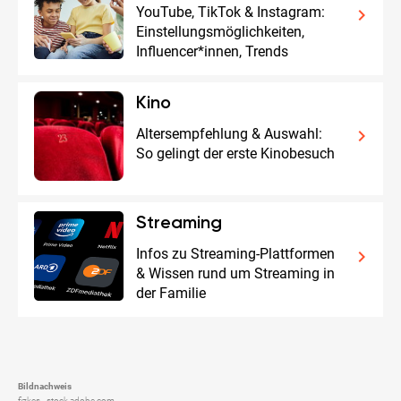
YouTube, TikTok & Instagram:
keyboard_arrow_right
Einstellungsmöglichkeiten,
Influencer*innen, Trends
Kino
Altersempfehlung & Auswahl:
keyboard_arrow_right
So gelingt der erste Kinobesuch
Streaming
Infos zu Streaming-Plattformen
keyboard_arrow_right
& Wissen rund um Streaming in
der Familie
Bildnachweis
fizkes - stock.adobe.com