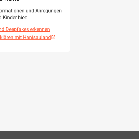
ormationen und Anregungen
d Kinder hier:
nd Deepfakes erkennen
klären mit Hanisauland
open_in_new