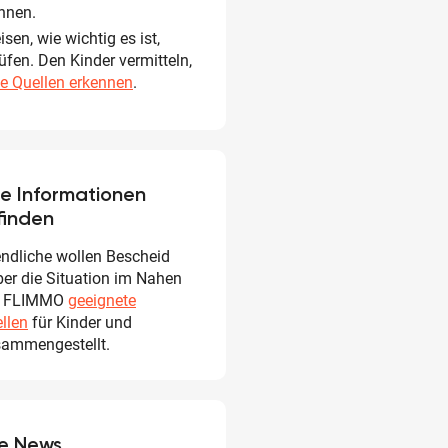
nnen.
sen, wie wichtig es ist,
üfen. Den Kinder vermitteln,
se Quellen erkennen
.
e Informationen
finden
ndliche wollen Bescheid
ber die Situation im Nahen
at FLIMMO
geeignete
llen
für Kinder und
sammengestellt.
ke News