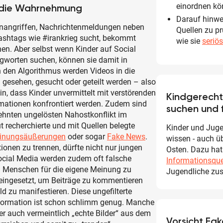
einordnen kö
t die Wahrnehmung
Darauf hinwei
enangriffen, Nachrichtenmeldungen neben
Quellen zu pr
shtags wie #irankrieg sucht, bekommt
wie sie
seriö
hen. Aber selbst wenn Kinder auf Social
gworten suchen, können sie damit in
den Algorithmus werden Videos in die
el gesehen, gesucht oder geteilt werden – also
in, dass Kinder unvermittelt mit verstörenden
Kindgerecht
rmationen konfrontiert werden. Zudem sind
suchen und 
zehnten ungelösten Nahostkonflikt im
t recherchierte und mit Quellen belegte
Kinder und Juge
inungsäußerungen
oder sogar
Fake News
.
wissen - auch ü
ionen zu trennen, dürfte nicht nur jungen
Osten. Dazu h
ocial Media werden zudem oft falsche
Informationsque
um Menschen für die eigene Meinung zu
Jugendliche zu
eingesetzt, um Beiträge zu kommentieren
 zu manifestieren. Diese ungefilterte
formation ist schon schlimm genug. Manche
er auch vermeintlich „echte Bilder“ aus dem
Vorsicht Fa