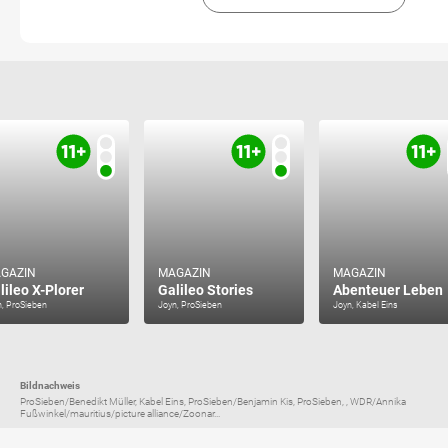
GAZIN
MAGAZIN
MAGAZIN
lileo X-Plorer
Galileo Stories
Abenteuer Leben
n, ProSieben
Joyn, ProSieben
Joyn, Kabel Eins
Bildnachweis
ProSieben/Benedikt Müller, Kabel Eins, ProSieben/Benjamin Kis, ProSieben, , WDR/Annika
Fußwinkel/mauritius/picture alliance/Zoonar...