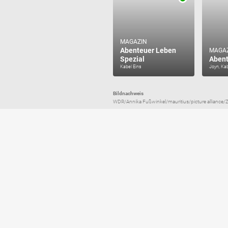
MAGAZIN
Abenteuer Leben
MAGA
Spezial
Abent
Kabel Eins
Joyn, Kab
Bildnachweis
WDR/Annika Fußwinkel/mauritius/picture alliance/Zoo