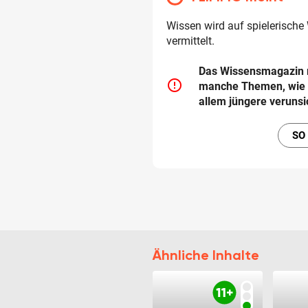
Wissen wird auf spielerisch
vermittelt.
Das Wissensmagazin ri
error_outline
manche Themen, wie "K
allem jüngere veruns
SO
Ähnliche Inhalte