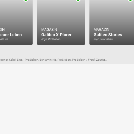
ZIN
MAGAZIN
MAGAZIN
euer Leben
Galileo X-Plorer
Galileo Stories
el Eins
Joyn, ProSieben
Joyn, ProSieben
nar, Kabel Eins, , ProSieben/Benjamin Kis, ProSieben, ProSieben / Frank Zauritz...