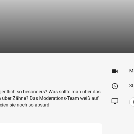
videocam
M
schedule
30
igentlich so besonders? Was sollte man über das
h über Zähne? Das Moderations-Team weiß auf
tv
seien sie noch so absurd.