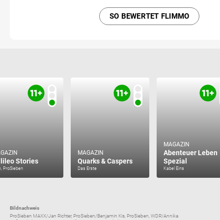
SO BEWERTET FLIMMO
MAGAZIN
Abenteuer Leben
GAZIN
MAGAZIN
lileo Stories
Quarks & Caspers
Spezial
n, ProSieben
Das Erste
Kabel Eins
Bildnachweis
ProSieben MAXX/Jan Richter, ProSieben/Benjamin Kis, ProSieben, WDR/Annika