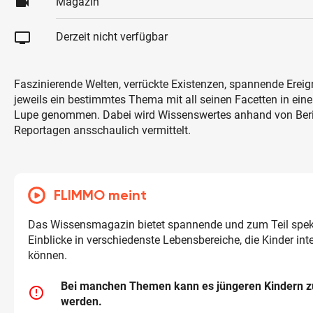
videocam
Magazin
tv
Derzeit nicht verfügbar
Faszinierende Welten, verrückte Existenzen, spannende Ereign
jeweils ein bestimmtes Thema mit all seinen Facetten in ein
Lupe genommen. Dabei wird Wissenswertes anhand von Beri
Reportagen ansschaulich vermittelt.
FLIMMO meint
Das Wissensmagazin bietet spannende und zum Teil spek
Einblicke in verschiedenste Lebensbereiche, die Kinder int
können.
Bei manchen Themen kann es jüngeren Kindern z
error_outline
werden.