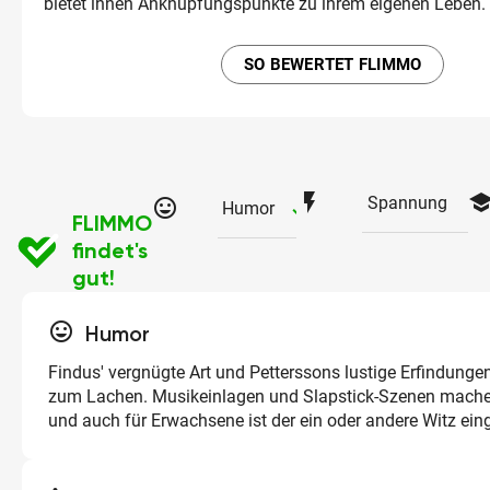
bietet ihnen Anknüpfungspunkte zu ihrem eigenen Leben.
SO BEWERTET FLIMMO
flash_on
schoo
Spannung
tag_faces
checked
Humor
FLIMMO
findet's
gut!
tag_faces
Humor
Findus' vergnügte Art und Petterssons lustige Erfindunge
zum Lachen. Musikeinlagen und Slapstick-Szenen mach
und auch für Erwachsene ist der ein oder andere Witz ein