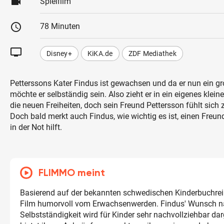
videocam
Spielfilm
schedule
78 Minuten
tv
Disney+
KiKA.de
ZDF Mediathek
Petterssons Kater Findus ist gewachsen und da er nun ein gro
möchte er selbständig sein. Also zieht er in ein eigenes klein
die neuen Freiheiten, doch sein Freund Pettersson fühlt sic
Doch bald merkt auch Findus, wie wichtig es ist, einen Freun
in der Not hilft.
FLIMMO meint
Basierend auf der bekannten schwedischen Kinderbuchreih
Film humorvoll vom Erwachsenwerden. Findus' Wunsch 
Selbstständigkeit wird für Kinder sehr nachvollziehbar dar