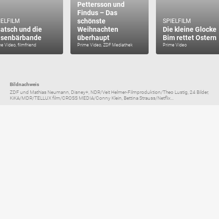
Pettersson und
Findus – Das
schönste
IELFILM
SPIELFILM
atsch und die
Weihnachten
Die kleine Glocke
senbärbande
überhaupt
Bim rettet Ostern
e Video, filmfriend
Prime Video, ZDF Mediathek
Prime Video
Bildnachweis
ZDF und Mathias Neumann, Disney+, NDR/Veit Helmer-Filmproduktion/Theo Lustig, 24 Bilder,
KiKA/MDR/TELLUX film/CROSS MEDIA/Conny Klein, Bettina Strauss/Netflix...