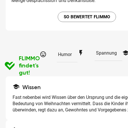
Menge Gesprächsstoff und Denkanstöße.
SO BEWERTET FLIMMO
flash_on
schoo
Spannung
tag_faces
Humor
FLIMMO
findet's
gut!
school
Wissen
Fast nebenbei wird Wissen über den Ursprung und die eig
Bedeutung von Weihnachten vermittelt. Dass die Kinder i
überwinden, regt dazu an, Gewohntes und Vorgegebenes z