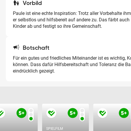
escalator_warning
Vorbild
Paule ist eine echte Inspiration: Trotz aller Vorbehalte i
er selbstlos und hilfsbereit auf andere zu. Das färbt auch
Kinder ab und festigt so ihre Gemeinschaft.
campaign
Botschaft
Für ein gutes und friedliches Miteinander ist es wichtig, K
können. Dass dafür Hilfsbereitschaft und Toleranz die Bas
eindrücklich gezeigt.
SPIELFILM