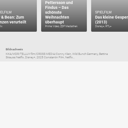
Pettersson und
Findus – Das
schönste
IELFILM
SPIELFILM
y & Bean: Zum
Weihnachten
Das kleine Gespe
nzen verurteilt
überhaupt
(2013)
lix
Prime Video, ZDF Mediathek
Disney+, RTL+
Bildnachweis
KiKA/MDR/TELLUX film/CROSS MEDIA/Conny Klein, Wild Bunch Germany, Bettina
Strauss/Netflix, Disney+, 2025 Constantin Film, Netflix...