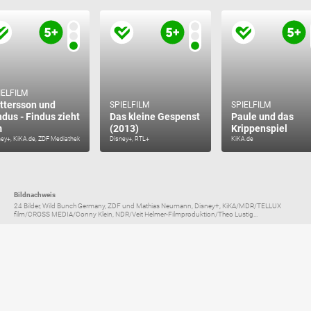
IELFILM
ttersson und
SPIELFILM
SPIELFILM
ndus - Findus zieht
Das kleine Gespenst
Paule und das
m
(2013)
Krippenspiel
ney+, KiKA.de, ZDF Mediathek
Disney+, RTL+
KiKA.de
Bildnachweis
24 Bilder, Wild Bunch Germany, ZDF und Mathias Neumann, Disney+, KiKA/MDR/TELLUX
film/CROSS MEDIA/Conny Klein, NDR/Veit Helmer-Filmproduktion/Theo Lustig...