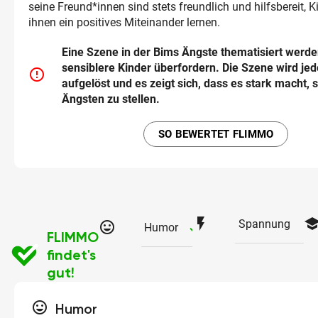
seine Freund*innen sind stets freundlich und hilfsbereit, 
ihnen ein positives Miteinander lernen.
Eine Szene in der Bims Ängste thematisiert werde
sensiblere Kinder überfordern. Die Szene wird je
error_outline
aufgelöst und es zeigt sich, dass es stark macht, 
Ängsten zu stellen.
SO BEWERTET FLIMMO
flash_on
schoo
Spannung
tag_faces
checked
Humor
FLIMMO
findet's
gut!
tag_faces
Humor