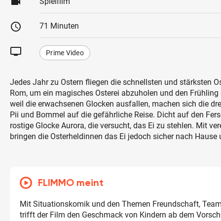
videocam
Spielfilm
schedule
71 Minuten
tv
Prime Video
Jedes Jahr zu Ostern fliegen die schnellsten und stärksten 
Rom, um ein magisches Osterei abzuholen und den Frühling 
weil die erwachsenen Glocken ausfallen, machen sich die dr
Pii und Bommel auf die gefährliche Reise. Dicht auf den Ferse
rostige Glocke Aurora, die versucht, das Ei zu stehlen. Mit ve
bringen die Osterheldinnen das Ei jedoch sicher nach Hause u
FLIMMO meint
Mit Situationskomik und den Themen Freundschaft, Tea
trifft der Film den Geschmack von Kindern ab dem Vorschu