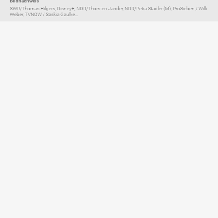
Bildnachweis
SWR/Thomas Hilgers, Disney+, NDR/Thorsten Jander, NDR/Petra Stadler (M), ProSieben / Willi
Weber, TVNOW / Saskia Gaulke...
Elternratgeber für
TV, Streaming & YouTube