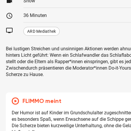
videocam
Show
schedule
36 Minuten
tv
ARD Mediathek
Bei lustigen Streichen und unsinnigen Aktionen werden ahn
hinters Licht geführt: Wenn ein Schlafwandler das Schlaflab
stellt oder die Eltern als Rapper*innen einspringen, gibt es j
Zwischendurch präsentieren die Moderator*innen Do-it-Yourse
Scherze zu Hause.
FLIMMO meint
Der Humor ist auf Kinder im Grundschulalter zugeschnitt
es besonders Spaß, wenn Erwachsene auf die Schippe 
Die Scherze bieten kurzweilige Unterhaltung, ohne die Ge