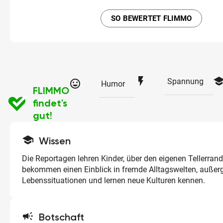
SO BEWERTET FLIMMO
flash_on
schoo
Spannung
tag_faces
Humor
FLIMMO
findet's
gut!
school
Wissen
Die Reportagen lehren Kinder, über den eigenen Tellerrand
bekommen einen Einblick in fremde Alltagswelten, auße
Lebenssituationen und lernen neue Kulturen kennen.
campaign
Botschaft