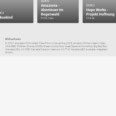
DOKU
Amazonia -
DOKU
Abenteuer im
Hope Works -
KU
Regenwald
Projekt Hoffnung
rkuskind
Prime Video
KiKA.de
Bildnachweis
hr, 2021 eksystent Filmverleih, Flare Film+Julia Lemke_2025, Amazon Prime Instant Video,
KiKA/BBC Children/Disney EMEA/Dreamworks/Hop Israel/Sesame Workshop/Big Bad Boo
(Kanada)/Sky UK/CBC Canada/Cartoon Network UK/TVO Kanada/ABC Australia, megaherz
GmbH...