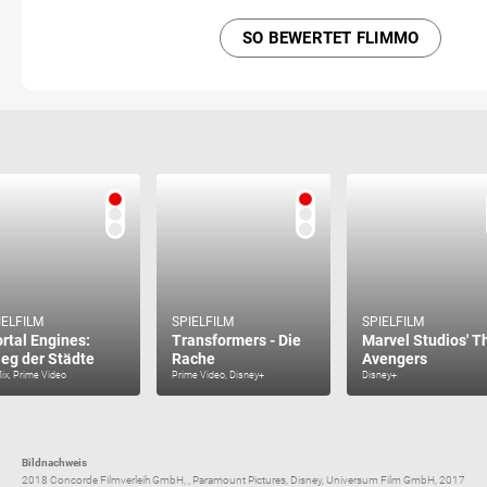
SO BEWERTET FLIMMO
IELFILM
SPIELFILM
SPIELFILM
rtal Engines:
Transformers - Die
Marvel Studios' T
ieg der Städte
Rache
Avengers
lix, Prime Video
Prime Video, Disney+
Disney+
Bildnachweis
2018 Concorde Filmverleih GmbH, , Paramount Pictures, Disney, Universum Film GmbH, 2017