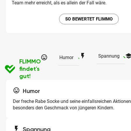
Team mehr erreicht, als es allein der Fall wäre.
SO BEWERTET FLIMMO
flash_on
schoo
ch
Spannung
tag_faces
checked
Humor
FLIMMO
findet's
gut!
tag_faces
Humor
Der freche Rabe Socke und seine einfallsreichen Aktionen
besonders den Geschmack von jüngeren Kindern.
flash_on
Spannung