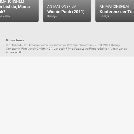
IMATIONSFILM
r bist du, Mama
ANIMATIONSFILM
ANIMATIONSFILM
uh?
Winnie Puuh (2011)
Konferenz der Tie
me Video
Disney+
Disney+
Bildnachweis
rbb/Akkord-Film, Amazon Prime Instant Video, Wild Bunch Germany 2023, 2011 Disney,
Constantin Film Verleih GmbH, NDR/Janosch-Filme/Papa Löwe Filmproduktion/Virgin Lands
Animated P....