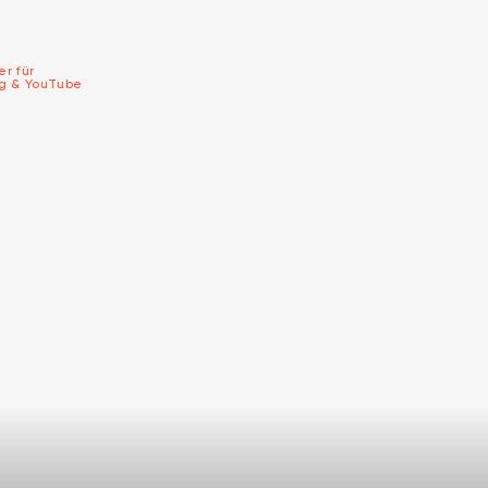
er für
ng & YouTube