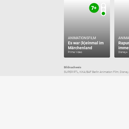
ANIMATIONSFILM
ANIMA
Es war (k)einmal im
Rapun
Märchenland
immer
Prime Video
Disney+
Bildnachweis
SUPER RTL, KiKA/BAF Berlin Animation Film, Disney, 