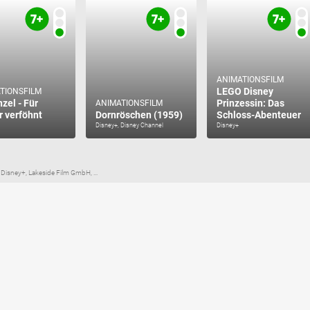
ANIMATIONSFILM
LEGO Disney
TIONSFILM
zel - Für
Prinzessin: Das
ANIMATIONSFILM
 verföhnt
Dornröschen (1959)
Schloss-Abenteuer
Disney+, Disney Channel
Disney+
Disney+, Lakeside Film GmbH, ...