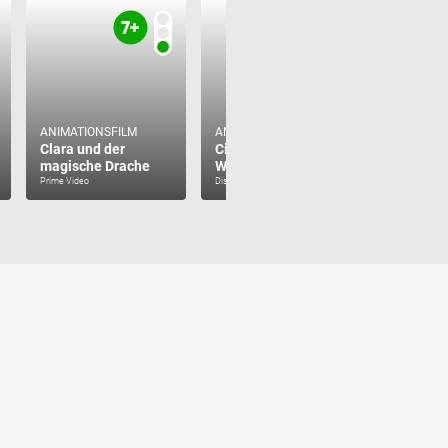
ANIMATIONSFILM
ANIMATIONSFILM
Clara und der
Cinderella III -
ANIMATIO
magische Drache
Wahre Liebe siegt
Shrek der
Prime Video
Disney+