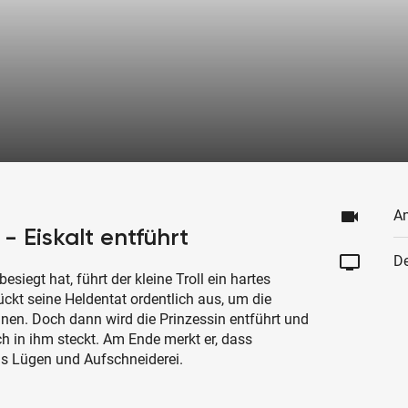
videocam
An
- Eiskalt entführt
tv
De
iegt hat, führt der kleine Troll ein hartes
ückt seine Heldentat ordentlich aus, um die
nnen. Doch dann wird die Prinzessin entführt und
 in ihm steckt. Am Ende merkt er, dass
als Lügen und Aufschneiderei.