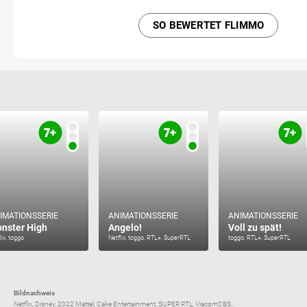
SO BEWERTET FLIMMO
IMATIONSSERIE
ANIMATIONSSERIE
ANIMATIONSSERIE
nster High
Angelo!
Voll zu spät!
lix, toggo
Netflix, toggo, RTL+, SuperRTL
toggo, RTL+, SuperRTL
Bildnachweis
Netflix, Disney, 2022 Mattel, Cake Entertainment, SUPER RTL, ViacomCBS...