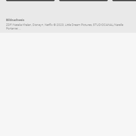
Bildnachweis
ZDF/Natalia Khalan, Disney+, Netflix © 2023, Little Dream Pictures, STUDIOCANAL/Narelle
Portanier, ...