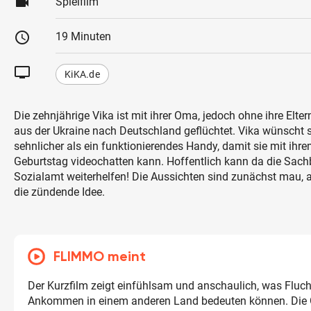
videocam
Spielfilm
schedule
19 Minuten
tv
KiKA.de
Die zehnjährige Vika ist mit ihrer Oma, jedoch ohne ihre Elter
aus der Ukraine nach Deutschland geflüchtet. Vika wünscht s
sehnlicher als ein funktionierendes Handy, damit sie mit ih
Geburtstag videochatten kann. Hoffentlich kann da die Sach
Sozialamt weiterhelfen! Die Aussichten sind zunächst mau,
die zündende Idee.
FLIMMO meint
Der Kurzfilm zeigt einfühlsam und anschaulich, was Fluch
Ankommen in einem anderen Land bedeuten können. Die G