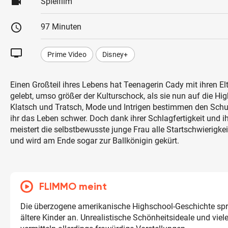
videocam
Spielfilm
schedule
97 Minuten
tv
Prime Video
Disney+
Einen Großteil ihres Lebens hat Teenagerin Cady mit ihren E
gelebt, umso größer der Kulturschock, als sie nun auf die H
Klatsch und Tratsch, Mode und Intrigen bestimmen den Sch
ihr das Leben schwer. Doch dank ihrer Schlagfertigkeit und 
meistert die selbstbewusste junge Frau alle Startschwierigke
und wird am Ende sogar zur Ballkönigin gekürt.
FLIMMO meint
Die überzogene amerikanische Highschool-Geschichte spri
ältere Kinder an. Unrealistische Schönheitsideale und viel