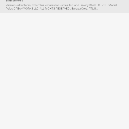
Bildnachweis
Paramount Pictures, Columbia Pictures Industries, Inc. and Beverly Blvd LLC., ZDF/Macall
Polay, DREAMWORKS LLC. ALL RIGHTS RESERVED., Europa Corp, RTL II...
Elternratgeber für
TV, Streaming & YouTube