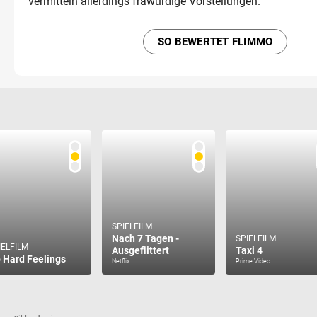
vermitteln allerdings frawürdige Vorstellungen.
SO BEWERTET FLIMMO
SPIELFILM
Nach 7 Tagen -
SPIELFILM
IELFILM
Ausgeflittert
Taxi 4
 Hard Feelings
Netflix
Prime Video