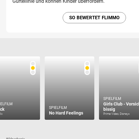
Gürtellinie und können Kinder überfordern.
SO BEWERTET FLIMMO
SPIELFILM
Girls Club - Vorsic
IELFILM
SPIELFILM
ick
bissig
No Hard Feelings
lix
Prime Video, Disney+
Bildnachweis