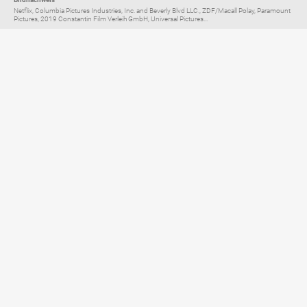
Netflix, Columbia Pictures Industries, Inc. and Beverly Blvd LLC., ZDF/Macall Polay, Paramount
Pictures, 2019 Constantin Film Verleih GmbH, Universal Pictures...
Elternratgeber für
TV, Streaming & YouTube