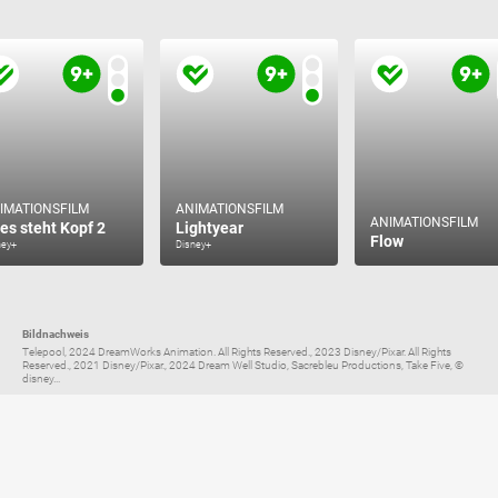
IMATIONSFILM
ANIMATIONSFILM
ANIMATIONSFILM
les steht Kopf 2
Lightyear
Flow
ney+
Disney+
Bildnachweis
Telepool, 2024 DreamWorks Animation. All Rights Reserved., 2023 Disney/Pixar. All Rights
Reserved., 2021 Disney/Pixar., 2024 Dream Well Studio, Sacrebleu Productions, Take Five, ©
disney...