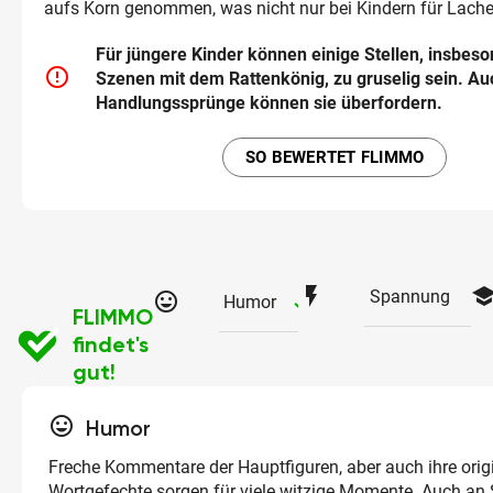
aufs Korn genommen, was nicht nur bei Kindern für Lacher
Für jüngere Kinder können einige Stellen, insbeso
error_outline
Szenen mit dem Rattenkönig, zu gruselig sein. A
Handlungssprünge können sie überfordern.
SO BEWERTET FLIMMO
flash_on
schoo
Spannung
tag_faces
checked
Humor
FLIMMO
findet's
gut!
tag_faces
Humor
Freche Kommentare der Hauptfiguren, aber auch ihre orig
Wortgefechte sorgen für viele witzige Momente. Auch an 