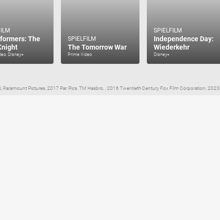
FILM
SPIELFILM
formers: The
Independence Day:
SPIELFILM
Knight
The Tomorrow War
Wiederkehr
deo, Disney+
Prime Video
Disney+
ount Pictures, 2017 Par. Pics. TM Hasbro, , 2016 Twentieth Century Fox Film Corporation, 2023 P