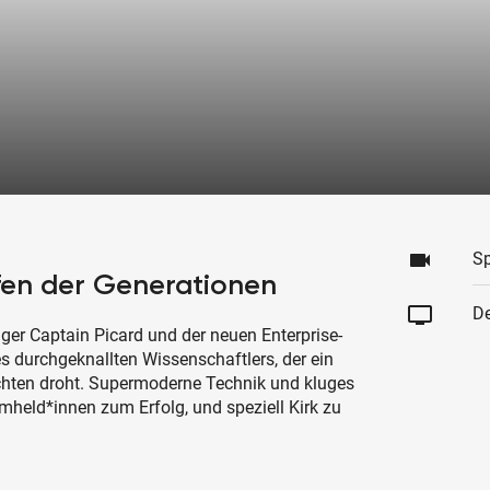
videocam
Sp
effen der Generationen
tv
De
r Captain Picard und der neuen Enterprise-
nes durchgeknallten Wissenschaftlers, der ein
hten droht. Supermoderne Technik und kluges
held*innen zum Erfolg, und speziell Kirk zu