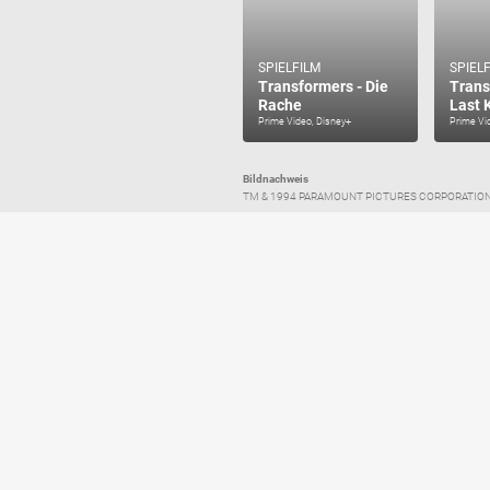
SPIELFILM
SPIEL
Transformers - Die
Trans
Rache
Last 
Prime Video, Disney+
Prime Vi
Bildnachweis
TM & 1994 PARAMOUNT PICTURES CORPORATION, Param