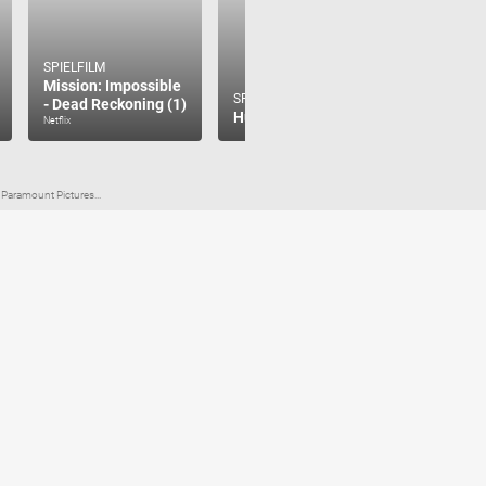
SPIELFILM
SPIELFILM
Mission: Impossible
Star Wars
SPIELFILM
- Dead Reckoning (1)
- Die Rac
Hunter Killer
Netflix
Disney+
aramount Pictures...