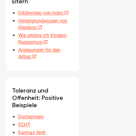
Eltern
Erklärvideo von logo!:
open_in_new
Hintergrundwissen von
Klexikon:
open_in_new
Wie erkläre ich Kindern
Rassismus:
open_in_new
Anregungen für den
Alltag:
open_in_new
Toleranz und
Offenheit: Positive
Beispiele
Dschermeni
ECHT
Karmas Welt