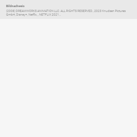
Bildnachweis
(2008) DREAMWORKS ANIMATION LLC. ALL RIGHTS RESERVED., 2023 Knudsen Pictures
GmbH, Disney+, Netflix, , NETFLIX 2021...
Elternratgeber für
TV, Streaming & YouTube