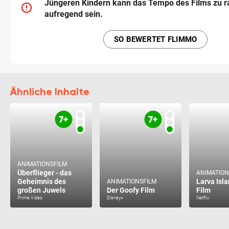
Jüngeren Kindern kann das Tempo des Films zu r
error_outline
aufregend sein.
SO BEWERTET FLIMMO
Ähnliche Inhalte
ANIMATIONSFILM
Überflieger - das
ANIMATION
Geheimnis des
Larva Isla
ANIMATIONSFILM
großen Juwels
Der Goofy Film
Film
Prime Video
Disney+
Netflix