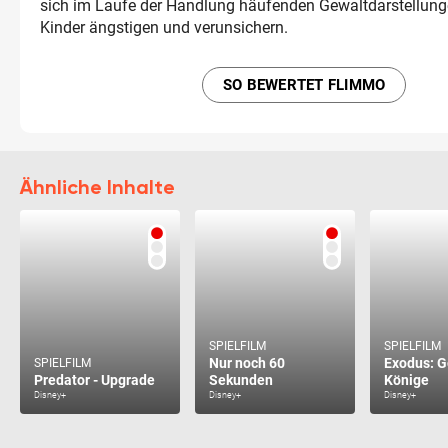
sich im Laufe der Handlung häufenden Gewaltdarstellun
Kinder ängstigen und verunsichern.
SO BEWERTET FLIMMO
Ähnliche Inhalte
SPIELFILM
SPIELFILM
Nur noch 60
Exodus: G
SPIELFILM
Predator - Upgrade
Sekunden
Könige
Disney+
Disney+
Disney+