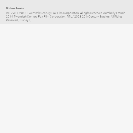
Bildnachweis
RTLZWEI, 2018 Twentieth Century Fox Film Corporation. All rights reserved./Kimberly French,
2014 Twentieth Century Fox Film Corporation, RTL / 2023 20th Century Studios. All Rights
Reserved., Disney+, ...
Elternratgeber für