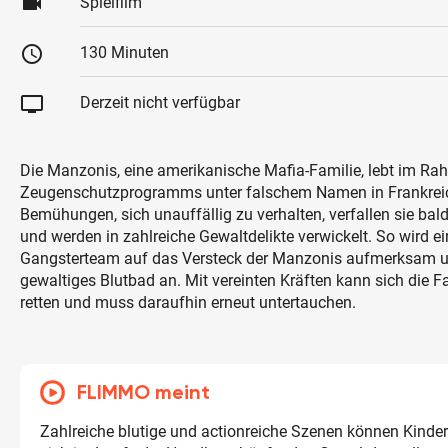
videocam
Spielfilm
schedule
130 Minuten
tv
Derzeit nicht verfügbar
Die Manzonis, eine amerikanische Mafia-Familie, lebt im Ra
Zeugenschutzprogramms unter falschem Namen in Frankreich
Bemühungen, sich unauffällig zu verhalten, verfallen sie bald
und werden in zahlreiche Gewaltdelikte verwickelt. So wird e
Gangsterteam auf das Versteck der Manzonis aufmerksam und
gewaltiges Blutbad an. Mit vereinten Kräften kann sich die 
retten und muss daraufhin erneut untertauchen.
FLIMMO meint
Zahlreiche blutige und actionreiche Szenen können Kinder