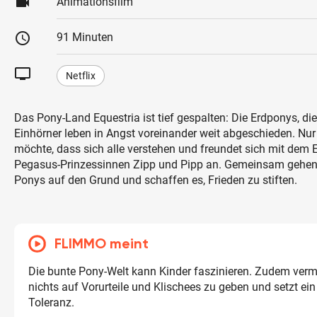
videocam
Animationsfilm
schedule
91 Minuten
tv
Netflix
Das Pony-Land Equestria ist tief gespalten: Die Erdponys, di
Einhörner leben in Angst voreinander weit abgeschieden. Nu
möchte, dass sich alle verstehen und freundet sich mit dem 
Pegasus-Prinzessinnen Zipp und Pipp an. Gemeinsam gehen 
Ponys auf den Grund und schaffen es, Frieden zu stiften.
FLIMMO meint
Die bunte Pony-Welt kann Kinder faszinieren. Zudem vermit
nichts auf Vorurteile und Klischees zu geben und setzt ein
Toleranz.