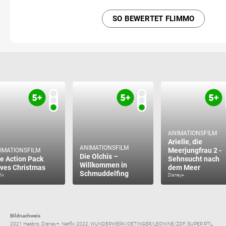
SO BEWERTET FLIMMO
ANIMATIONSFILM
Arielle, die
ANIMATIONSFILM
Meerjungfrau 2 -
IMATIONSFILM
Die Olchis –
e Action Pack
Sehnsucht nach
Willkommen in
ves Christmas
dem Meer
Schmuddelfing
lix
Disney+
Bildnachweis
2021 Hasbro, Disney+, Netflix 2022, WUNDERWERK/OETINGER/LEONINE/ZDF, SUPER RTL,