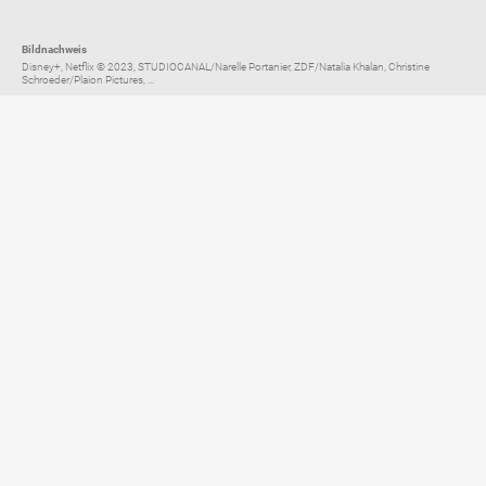
Bildnachweis
Disney+, Netflix © 2023, STUDIOCANAL/Narelle Portanier, ZDF/Natalia Khalan, Christine
Schroeder/Plaion Pictures, ...
Elternratgeber für