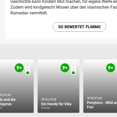
Geschichte kann Kindern Mut machen, für eigene Werte ei
Zudem wird kindgerecht Wissen über den islamischen Fa
Ramadan vermittelt.
SO BEWERTET FLIMMO
IELFILM
SPIELFILM
lly und die
SPIELFILM
Ponyherz - Wild u
ngurus
Ein Handy für Vika
Frei
lix
KiKA.de